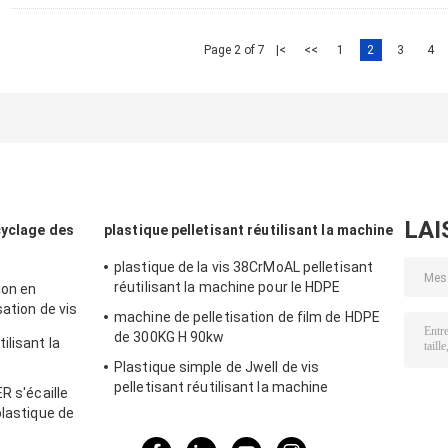
Page 2 of 7
|<
<<
1
2
3
4
LAI
cyclage des
plastique pelletisant réutilisant la machine
plastique de la vis 38CrMoAL pelletisant
réutilisant la machine pour le HDPE
ion en
sation de vis
machine de pelletisation de film de HDPE
 FAMILIER de
de 300KG H 90kw
ilisant la
Plastique simple de Jwell de vis
pelletisant réutilisant la machine
R s'écaille
plastique de
e Screw 1000