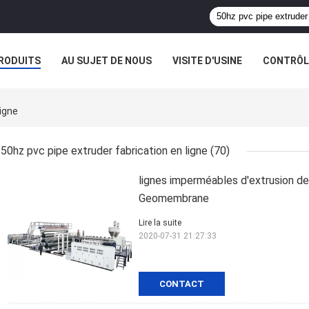
RODUITS
AU SUJET DE NOUS
VISITE D'USINE
CONTRÔLE
igne
50hz pvc pipe extruder fabrication en ligne
(70)
lignes imperméables d'extrusion d
Geomembrane
Lire la suite
2020-07-31 21:27:33
CONTACT