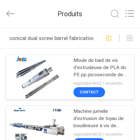
-
2026
CHANGZHOU
Produits
DYUN
ENVIRONMENTAL
TECHNOLOGY
CO.,LTD.
All
MAISON
Rights
conical dual screw barrel fabrication en ligne
Reserved.
PRODUITS
Moule de baril de vis
d'extrudeuse de PLA du
AU
PE pp picoseconde de
SUJET
PVC de JWELL
negotiable MOQ:1 ensemble
38CrMoAlA
DE
CONTACT
NOUS
Machine jumelle
d'extrusion de tuyau de
VISITE
boudineuse à vis de
tuyau de PVC de JWELL
D'USINE
negotiable MOQ:1 ensemble