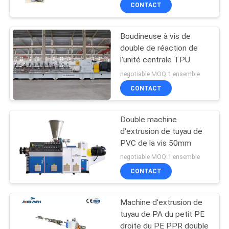
110mm
CONTACT
CONTRÔLE
Boudineuse à vis de
DE
double de réaction de
QUALITÉ
l'unité centrale TPU
negotiable MOQ:1 ensemble
CONTACTEZ-
CONTACT
NOUS
Double machine
d'extrusion de tuyau de
NOUVELLES
PVC de la vis 50mm
negotiable MOQ:1 ensemble
CAS
CONTACT
Machine d'extrusion de
PLAN
tuyau de PA du petit PE
DU
droite du PE PPR double