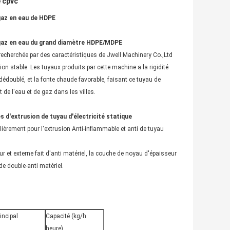
e cpvc
gaz en eau de HDPE
 gaz en eau du grand diamètre HDPE/MDPE
echerchée par des caractéristiques de Jwell Machinery Co.,Ltd
n stable. Les tuyaux produits par cette machine a la rigidité
rt dédoublé, et la fonte chaude favorable, faisant ce tuyau de
de l'eau et de gaz dans les villes.
 d'extrusion de tuyau d'électricité statique
ièrement pour l'extrusion Anti-inflammable et anti de tuyau
r et externe fait d'anti matériel, la couche de noyau d'épaisseur
de double-anti matériel.
incipal
Capacité (kg/h
heure)