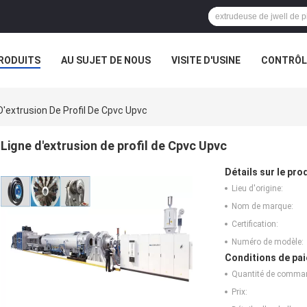
RODUITS
AU SUJET DE NOUS
VISITE D'USINE
CONTRÔLE
D'extrusion De Profil De Cpvc Upvc
Ligne d'extrusion de profil de Cpvc Upvc
Détails sur le prod
Lieu d'origine:
Nom de marque:
Certification:
Numéro de modèle:
Conditions de pai
Quantité de comma
Prix: