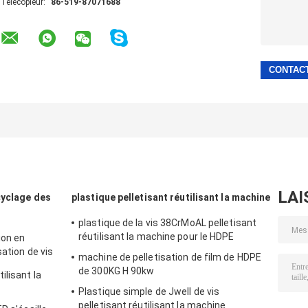
Télécopieur:
86-519-87071688
LAI
cyclage des
plastique pelletisant réutilisant la machine
plastique de la vis 38CrMoAL pelletisant
réutilisant la machine pour le HDPE
ion en
sation de vis
machine de pelletisation de film de HDPE
 FAMILIER de
de 300KG H 90kw
ilisant la
Plastique simple de Jwell de vis
pelletisant réutilisant la machine