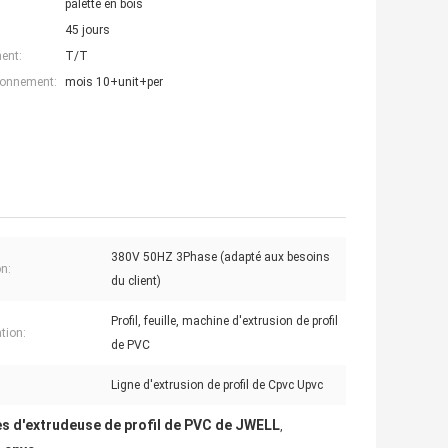
palette en bois
45 jours
ent:
T/T
ionnement:
mois 10+unit+per
380V 50HZ 3Phase (adapté aux besoins
n:
du client)
Profil, feuille, machine d'extrusion de profil
tion:
de PVC
Ligne d'extrusion de profil de Cpvc Upvc
s d'extrudeuse de profil de PVC de JWELL
,