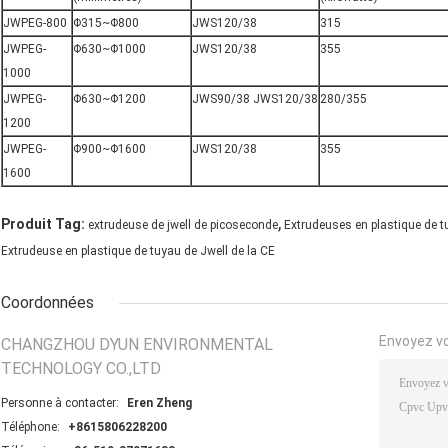
JWPEG-800
Φ315~Φ800
JWS120/38
315
JWPEG-
Φ630~Φ1000
JWS120/38
355
1000
JWPEG-
Φ630~Φ1200
JWS90/38 JWS120/38
280/355
1200
JWPEG-
Φ900~Φ1600
JWS120/38
355
1600
,
Produit Tag:
extrudeuse de jwell de picoseconde
Extrudeuses en plastique de t
Extrudeuse en plastique de tuyau de Jwell de la CE
Coordonnées
Envoyez v
CHANGZHOU DYUN ENVIRONMENTAL
TECHNOLOGY CO.,LTD
Personne à contacter:
Eren Zheng
Téléphone:
+8615806228200