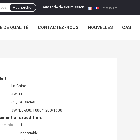
Demande de soumission
Rechercher
|
French
 DE QUALITÉ
CONTACTEZ-NOUS
NOUVELLES
CAS
uit:
La Chine
JWELL
CE, ISO series
JWPEG-800/1000/1200/1600
ement et expédition:
nde min:
1
negotiable