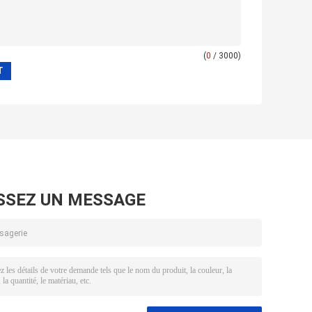
(
0
/ 3000)
SSEZ UN MESSAGE