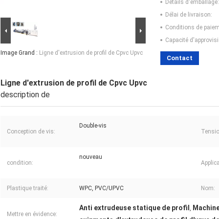
Détails d'emballage:
Délai de livraison:
Conditions de paiem
Capacité d'approvis
Image Grand :
Ligne d'extrusion de profil de Cpvc Upvc
Contact
Ligne d'extrusion de profil de Cpvc Upvc
description de
Double-vis
Conception de vis:
Tensio
nouveau
condition:
Applica
Plastique traité:
WPC, PVC/UPVC
Nom:
Anti extrudeuse statique de profil
Machine
,
Mettre en évidence: