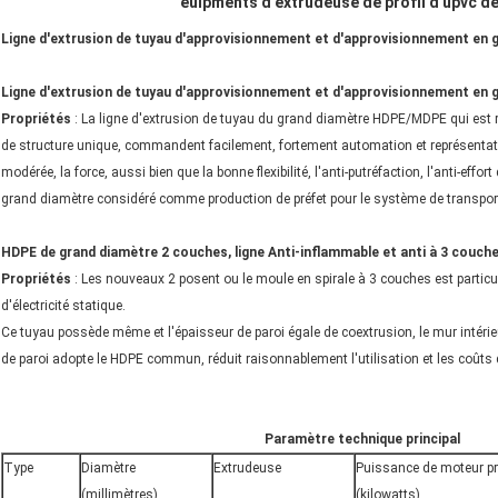
euipments d'extrudeuse de profil d'upvc d
Ligne d'extrusion de tuyau d'approvisionnement et d'approvisionnement en 
Ligne d'extrusion de tuyau d'approvisionnement et d'approvisionnement en
Propriétés
: La ligne d'extrusion de tuyau du grand diamètre HDPE/MDPE qui est r
de structure unique, commandent facilement, fortement automation et représentatio
modérée, la force, aussi bien que la bonne flexibilité, l'anti-putréfaction, l'anti-effo
grand diamètre considéré comme production de préfet pour le système de transport 
HDPE de grand diamètre 2 couches, ligne Anti-inflammable et anti à 3 couches
Propriétés
: Les nouveaux 2 posent ou le moule en spirale à 3 couches est particul
d'électricité statique.
Ce tuyau possède même et l'épaisseur de paroi égale de coextrusion, le mur intérieu
de paroi adopte le HDPE commun, réduit raisonnablement l'utilisation et les coûts 
Paramètre technique principal
Type
Diamètre
Extrudeuse
Puissance de moteur pr
(millimètres)
(kilowatts)