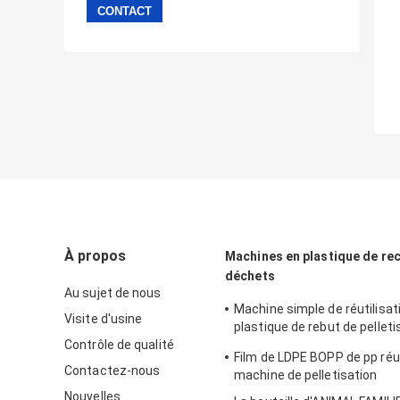
À propos
Machines en plastique de re
déchets
Au sujet de nous
Machine simple de réutilisat
Visite d'usine
plastique de rebut de pelleti
Contrôle de qualité
du PE pp de PVC pp d'ANIMAL
Film de LDPE BOPP de pp réut
machine1500kg h
Contactez-nous
machine de pelletisation
Nouvelles