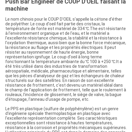
Push Bar Engineer de COUP D'OEIL faisant la
machine
Le nom chinois pour le COUP D'OEIL s'appelle la cétone d'éther
de polyéther. Le coup d'oeil fait partie des cristaux, la
température de fonte est matériel de 334 ℃.The est résistante
à l'environnement organique et de l'eau, et le matériel a
l'excellente résistance chimique, la stabilité et la résistance à
l'oxydation thermique, aussi bien que la bonne force mécanique,
la résistance au fluage et les propriétés électriques. Il peut
résister au rayonnement de haute énergie, bonne
représentation ignifuge. Le coup d'oeil à long terme
fonctionnant la température ambiante du ℃ 100 à +250 ℃.It a
été très utilisé dans des industries de transformation
aérospatiale, médicale, pharmaceutique et alimentaire, telles
que les pièces d'analyseur de gaz et les échangeurs de chaleur
structurels sur des satellites. En raison de son excellente
résistance de frottement, c'est devenu un matériel idéal dans
le champ de l'application de frottement, telle que le roulement à
rouleaux, l'incidence de glissement, le siège de valve, la bague
d'étoupage, l'anneau d'usage de pompe, etc.
Le PPS en plastique (sulfure de polyphénylène) est un genre
d'ingénierie spéciale thermoplastique en plastique avec
l'excellente représentation complète. Ses caractéristiques
exceptionnelles sont résistance à hautes températures,
résistance à la corrosion et propriétés mécaniques supérieures.