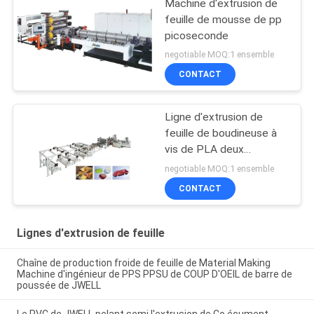
Machine d'extrusion de
feuille de mousse de pp
picoseconde
negotiable MOQ:1 ensemble
CONTACT
Ligne d'extrusion de
feuille de boudineuse à
vis de PLA deux
d'ANIMAL FAMILIER
negotiable MOQ:1 ensemble
CONTACT
Lignes d'extrusion de feuille
Chaîne de production froide de feuille de Material Making
Machine d'ingénieur de PPS PPSU de COUP D'OEIL de barre de
poussée de JWELL
Le PVC de JWELL pelant semi l'extrusion de Co écument