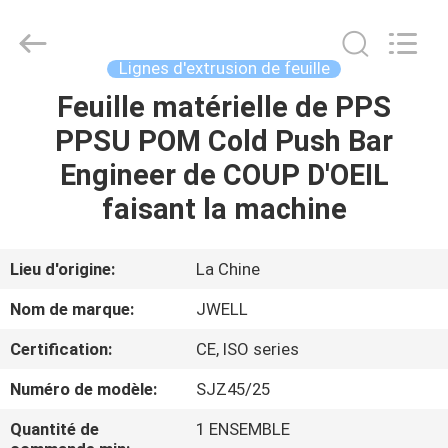
-
2026
CHANGZHOU
DYUN
ENVIRONMENTAL
Lignes d'extrusion de feuille
TECHNOLOGY
CO.,LTD.
All
Feuille matérielle de PPS
MAISON
Rights
Reserved.
PPSU POM Cold Push Bar
PRODUITS
Engineer de COUP D'OEIL
faisant la machine
AU
SUJET
Lieu d'origine:
La Chine
DE
Nom de marque:
JWELL
NOUS
Certification:
CE, ISO series
Numéro de modèle:
SJZ45/25
VISITE
D'USINE
Quantité de
1 ENSEMBLE