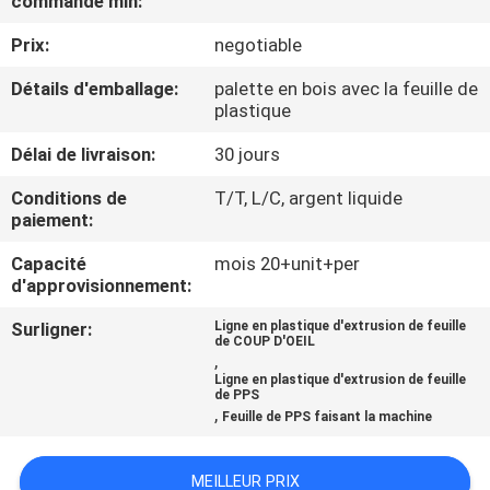
commande min:
Prix:
negotiable
CONTRÔLE
DE
Détails d'emballage:
palette en bois avec la feuille de
plastique
QUALITÉ
Délai de livraison:
30 jours
CONTACTEZ-
Conditions de
T/T, L/C, argent liquide
paiement:
NOUS
Capacité
mois 20+unit+per
d'approvisionnement:
NOUVELLES
Surligner:
Ligne en plastique d'extrusion de feuille
de COUP D'OEIL
,
CAS
Ligne en plastique d'extrusion de feuille
de PPS
,
Feuille de PPS faisant la machine
PLAN
DU
MEILLEUR PRIX