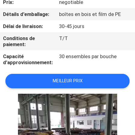
Prix:
negotiable
CONTRÔLE
Détails d'emballage:
boîtes en bois et film de PE
DE
Délai de livraison:
30-45 jours
QUALITÉ
Conditions de
T/T
paiement:
CONTACTEZ-
Capacité
30 ensembles par bouche
d'approvisionnement:
NOUS
MEILLEUR PRIX
NOUVELLES
CAS
PLAN
DU